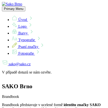
Skip
to
Primary Menu
content
Úvod
Logo
Barvy
Typografie
Psaní značky
Fotografie
sako@sako.cz
V případě dotazů se nám ozvěte.
SAKO Brno
Brandbook
Brandbook představuje v ucelené formě
identitu značky SAKO