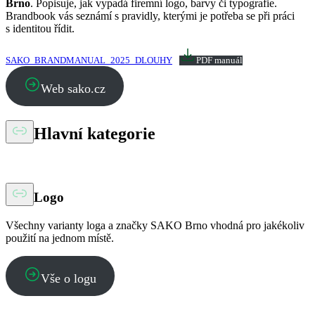
Brno
. Popisuje, jak vypadá firemní logo, barvy či typografie.
Brandbook vás seznámí s pravidly, kterými je potřeba se při práci
s identitou řídit.
SAKO_BRANDMANUAL_2025_DLOUHY
PDF manuál
Web sako.cz
Hlavní kategorie
Logo
Všechny varianty loga a značky SAKO Brno vhodná pro jakékoliv
použití na jednom místě.
Vše o logu